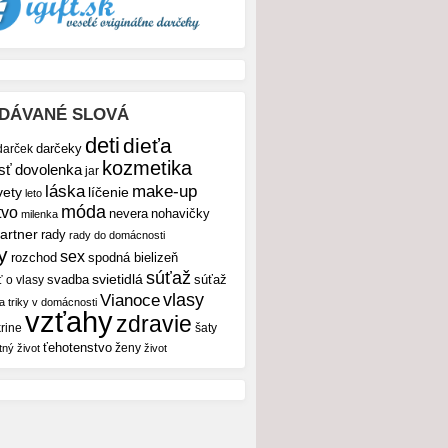
DÁVANÉ SLOVÁ
deti
dieťa
darček
darčeky
kozmetika
sť
dovolenka
jar
make-up
láska
vety
líčenie
leto
móda
tvo
nevera
nohavičky
milenka
artner
rady
rady do domácnosti
y
sex
rozchod
spodná bielizeň
súťaž
svietidlá
svadba
ť o vlasy
súťaž
vlasy
Vianoce
 a triky v domácnosti
vzťahy
zdravie
rine
šaty
ťehotenstvo
ženy
tný život
život