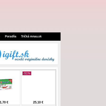
e
Poradňa
Tričká mnau.sk