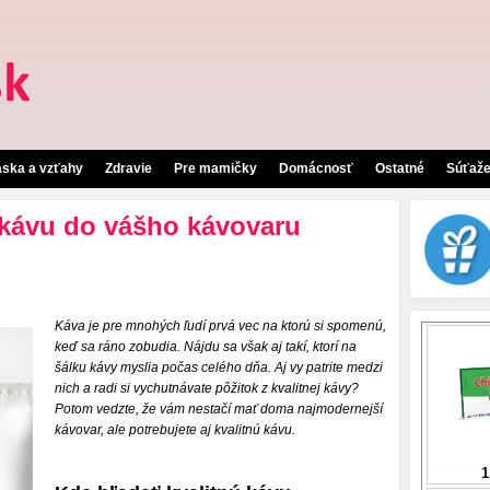
áska a vzťahy
Zdravie
Pre mamičky
Domácnosť
Ostatné
Súťaž
 kávu do vášho kávovaru
Káva je pre mnohých ľudí prvá vec na ktorú si spomenú,
keď sa ráno zobudia. Nájdu sa však aj takí, ktorí na
šálku kávy myslia počas celého dňa. Aj vy patrite medzi
nich a radi si vychutnávate pôžitok z kvalitnej kávy?
Potom vedzte, že vám nestačí mať doma najmodernejší
kávovar, ale potrebujete aj kvalitnú kávu.