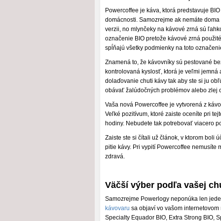
Powercoffee je káva, ktorá predstavuje BI
domácnosti. Samozrejme ak nemáte doma káv
verzii, no mlynčeky na kávové zrná sú ľah
označenie BIO pretože kávové zrná použité 
spĺňajú všetky podmienky na toto označeni
Znamená to, že kávovníky sú pestované bez p
kontrolovaná kyslosť, ktorá je veľmi jemná 
dolaďovanie chuti kávy tak aby ste si ju o
obávať žalúdočných problémov alebo zlej ch
Vaša nová Powercoffee je vytvorená z kávo
Veľké pozitívum, ktoré zaiste oceníte pri tejt
hodiny. Nebudete tak potrebovať viacero po
Zaiste ste si čítali už článok, v ktorom bo
pitie kávy. Pri vypití Powercoffee nemusíte
zdravá.
Väčší výber podľa vašej ch
Samozrejme Powerlogy neponúka len jeden d
kávovaru
sa objaví vo vašom internetovom
Specialty Equador BIO, Extra Strong BIO, S