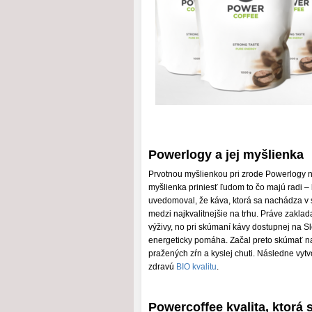
Powerlogy a jej myšlienka
Prvotnou myšlienkou pri zrode Powerlogy ne
myšlienka priniesť ľudom to čo majú radi – 
uvedomoval, že káva, ktorá sa nachádza v
medzi najkvalitnejšie na trhu. Práve zakla
výživy, no pri skúmaní kávy dostupnej na Slo
energeticky pomáha. Začal preto skúmať na
pražených zŕn a kyslej chuti. Následne vytv
zdravú
BIO kvalitu
.
Powercoffee kvalita, ktorá s