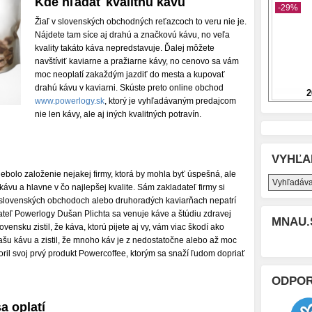
Kde hľadať kvalitnú kávu
Žiaľ v slovenských obchodných reťazcoch to veru nie je.
Nájdete tam síce aj drahú a značkovú kávu, no veľa
kvality takáto káva nepredstavuje. Ďalej môžete
navštíviť kaviarne a pražiarne kávy, no cenovo sa vám
moc neoplatí zakaždým jazdiť do mesta a kupovať
drahú kávu v kaviarni. Skúste preto online obchod
www.powerlogy.sk
, ktorý je vyhľadávaným predajcom
nie len kávy, ale aj iných kvalitných potravín.
VYHĽA
bolo založenie nejakej firmy, ktorá by mohla byť úspešná, ale
kávu a hlavne v čo najlepšej kvalite. Sám zakladateľ firmy si
 slovenských obchodoch alebo druhoradých kaviarňach nepatrí
dateľ Powerlogy Dušan Plichta sa venuje káve a štúdiu zdravej
MNAU.
vensku zistil, že káva, ktorú pijete aj vy, vám viac škodí ako
šu kávu a zistil, že mnoho káv je z nedostatočne alebo až moc
oril svoj prvý produkt Powercoffee, ktorým sa snaží ľudom dopriať
ODPO
a oplatí