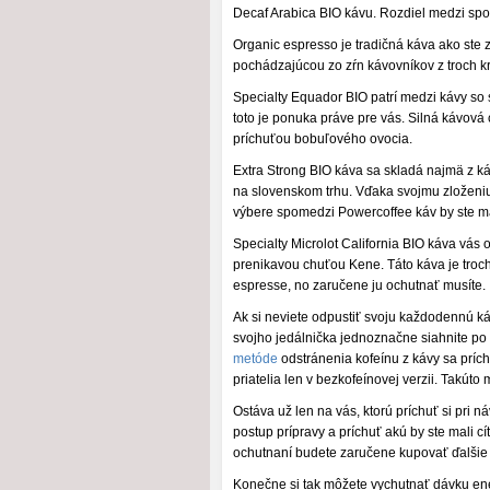
Decaf Arabica BIO kávu. Rozdiel medzi spo
Organic espresso je tradičná káva ako ste
pochádzajúcou zo zŕn kávovníkov z troch kraj
Specialty Equador BIO patrí medzi kávy so s
toto je ponuka práve pre vás. Silná kávo
príchuťou bobuľového ovocia.
Extra Strong BIO káva sa skladá najmä z ká
na slovenskom trhu. Vďaka svojmu zloženiu 
výbere spomedzi Powercoffee káv by ste mal
Specialty Microlot California BIO káva vás 
prenikavou chuťou Kene. Táto káva je troc
espresse, no zaručene ju ochutnať musíte.
Ak si neviete odpustiť svoju každodennú k
svojho jedálnička jednoznačne siahnite po
metóde
odstránenia kofeínu z kávy sa príc
priatelia len v bezkofeínovej verzii. Takúto
Ostáva už len na vás, ktorú príchuť si pri 
postup prípravy a príchuť akú by ste mali cít
ochutnaní budete zaručene kupovať ďalšie 
Konečne si tak môžete vychutnať dávku ene