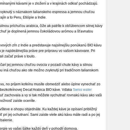
mínanými kávami je v zložení a v krajinách odkiaľ pochádzajú.
 zvyknutý s náznakom talianskeho espressa a jemnou chuťou
ín a to Peru, Etiópie a Indie.
ilnou príchuťou arabica, čiže ak patríte k obľúbencom silnej kávy
vá chuť je doplnená jemnou čokoládovou arómou a šťavnatou
vových zŕn z Indie a predstavuje najsilnejšiu ponúkanú BIO kávu
je najideálnejšia práve pre prípravu vo vašom kávovare. Pri
i začať práve s touto.
očarí jej jemnou chuťou ovocia v pozadí chute kávy a silnou
hu iná chuťou ako ste možno zvyknutý pri tradičnom talianskom
ávu, no príjem kofeínu musíte obmedziť alebo úplne vynechať zo
 bezkofeínovej Decaf Arabica BIO káve. Vďaka
Swiss water
huť zachovala a vy si tak môžete vychutnať rovnakú kávu ako vaši
 možnosť zaiste oceníte.
návšteve e-shopu objednáte. Ku každej káve je opísaní približný
iť pri jej ochutnaní. Sami zaiste viete akú kávu máte radi a po jej
balenie.
rgie vo vašej šálke každý deň v pohodlí domova.