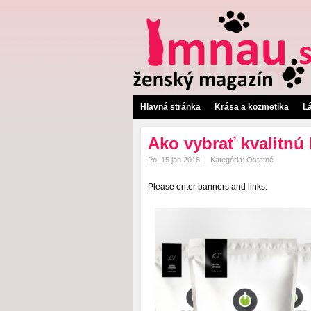
Hlavná stránka
Krása a kozmetika
L
Ako vybrať kvalitnú
Po, 15 jan 2018
|
Kategória:
Ostatné
Please enter banners and links.