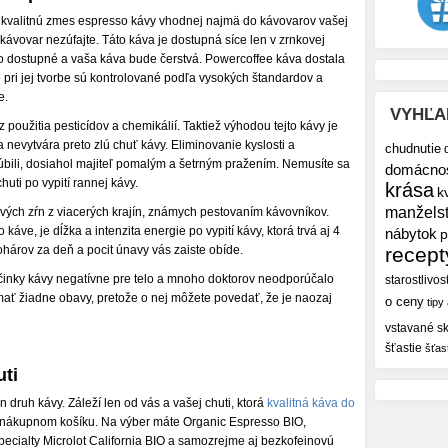
O kvalitnú zmes espresso kávy vhodnej najmä do kávovarov vašej
ovar nezúfajte. Táto káva je dostupná síce len v zrnkovej
ko dostupné a vaša káva bude čerstvá. Powercoffee káva dostala
pri jej tvorbe sú kontrolované podľa vysokých štandardov a
e.
VYHĽA
oužitia pesticídov a chemikálií. Taktiež výhodou tejto kávy je
a nevytvára preto zlú chuť kávy. Eliminovanie kyslosti a
chudnutie
bľúbili, dosiahol majiteľ pomalým a šetrným pražením. Nemusíte sa
domácno
uti po vypití rannej kávy.
krása
k
manžels
vých zŕn z viacerých krajín, známych pestovaním kávovníkov.
o káve, je dĺžka a intenzita energie po vypití kávy, ktorá trvá aj 4
nábytok
p
hárov za deň a pocit únavy vás zaiste obíde.
recept
li účinky kávy negatívne pre telo a mnoho doktorov neodporúčalo
starostlivos
 mať žiadne obavy, pretože o nej môžete povedať, že je naozaj
o ceny
tipy
vstavané sk
šťastie
šťas
uti
ruh kávy. Záleží len od vás a vašej chuti, ktorá
kvalitná káva do
 nákupnom košíku. Na výber máte Organic Espresso BIO,
pecialty Microlot California BIO a samozrejme aj bezkofeinovú