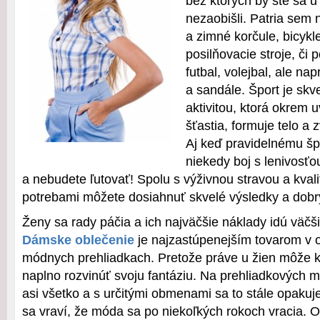
bez ktorých by ste sa u
nezaobišli. Patria sem n
a zimné korčule, bicykl
posilňovacie stroje, či p
futbal, volejbal, ale nap
a sandále. Šport je skv
aktivitou, ktorá okrem 
šťastia, formuje telo a 
Aj keď pravidelnému š
niekedy boj s lenivosťo
a nebudete ľutovať! Spolu s výživnou stravou a kval
potrebami môžete dosiahnuť skvelé výsledky a dobrý
Ženy sa rady páčia a ich najväčšie náklady idú väčš
Dámske oblečenie
je najzastúpenejším tovarom v 
módnych prehliadkach. Pretože práve u žien môže 
naplno rozvinúť svoju fantáziu. Na prehliadkových m
asi všetko a s určitými obmenami sa to stále opaku
sa vraví, že móda sa po niekoľkých rokoch vracia. 