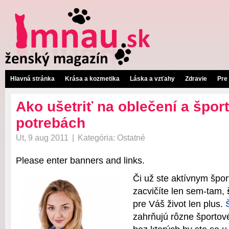
Hlavná stránka
Krása a kozmetika
Láska a vzťahy
Zdravie
Pre
Ako ušetriť na oblečení a špor
potrebách
Ut, 9 aug 2011
|
Kategória:
Ostatné
Please enter banners and links.
Či už ste aktívnym špo
zacvičíte len sem-tam,
pre Váš život len plus.
zahrňujú rôzne športov