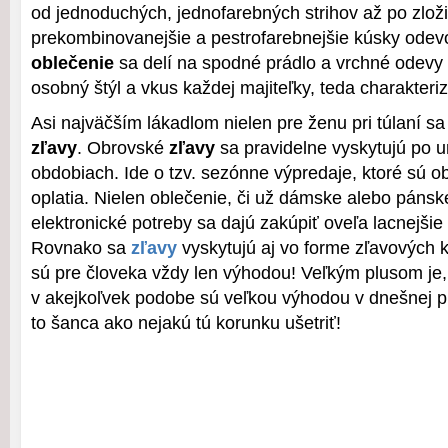
od jednoduchých, jednofarebných strihov až po zložit
prekombinovanejšie a pestrofarebnejšie kúsky odev
oblečenie
sa delí na spodné prádlo a vrchné odevy 
osobný štýl a vkus každej majiteľky, teda charakterizuj
Asi najväčším lákadlom nielen pre ženu pri túlaní s
zľavy
. Obrovské
zľavy
sa pravidelne vyskytujú po u
obdobiach. Ide o tzv. sezónne výpredaje, ktoré sú o
oplatia. Nielen oblečenie, či už dámske alebo pánske
elektronické potreby sa dajú zakúpiť oveľa lacnejšie
Rovnako sa
zľavy
vyskytujú aj vo forme zľavových k
sú pre človeka vždy len výhodou! Veľkým plusom je
v akejkoľvek podobe sú veľkou výhodou v dnešnej p
to šanca ako nejakú tú korunku ušetriť!