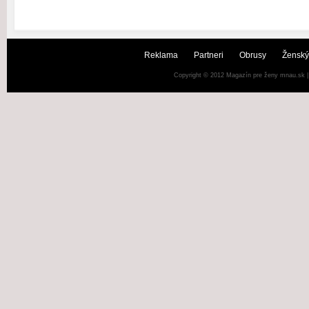
Reklama
Partneri
Obrusy
Ženský
Copyright © 2012
Magazín pre ženy mnau.sk
|