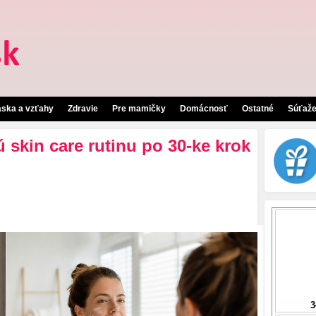
áska a vzťahy
Zdravie
Pre mamičky
Domácnosť
Ostatné
Súťaž
ú skin care rutinu po 30-ke krok