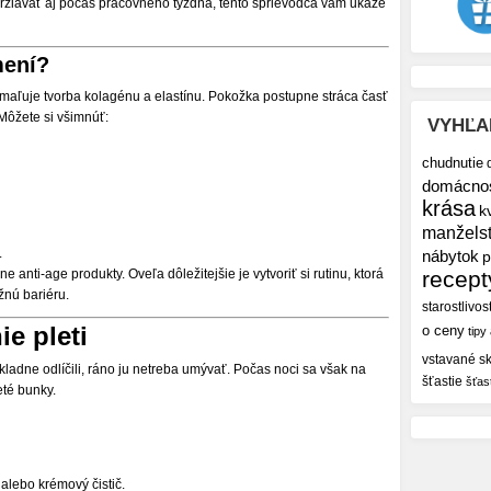
držiavať aj počas pracovného týždňa, tento sprievodca vám ukáže
mení?
omaľuje tvorba kolagénu a elastínu. Pokožka postupne stráca časť
 Môžete si všimnúť:
VYHĽA
chudnutie
domácno
krása
k
manžels
.
nábytok
p
anti-age produkty. Oveľa dôležitejšie je vytvoriť si rutinu, ktorá
recept
žnú bariéru.
starostlivos
ie pleti
o ceny
tipy
vstavané sk
kladne odlíčili, ráno ju netreba umývať. Počas noci sa však na
šťastie
šťas
eté bunky.
alebo krémový čistič.