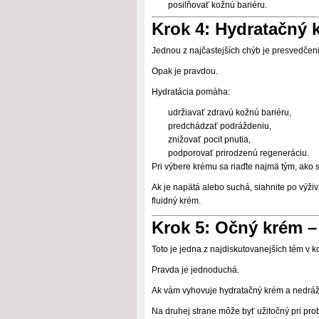
posilňovať kožnú bariéru.
Krok 4: Hydratačný 
Jednou z najčastejších chýb je presvedčeni
Opak je pravdou.
Hydratácia pomáha:
udržiavať zdravú kožnú bariéru,
predchádzať podráždeniu,
znižovať pocit pnutia,
podporovať prirodzenú regeneráciu.
Pri výbere krému sa riaďte najmä tým, ako s
Ak je napätá alebo suchá, siahnite po výživ
fluidný krém.
Krok 5: Očný krém –
Toto je jedna z najdiskutovanejších tém v k
Pravda je jednoduchá.
Ak vám vyhovuje hydratačný krém a nedrážd
Na druhej strane môže byť užitočný pri pr