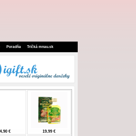
e
Poradňa
Tričká mnau.sk