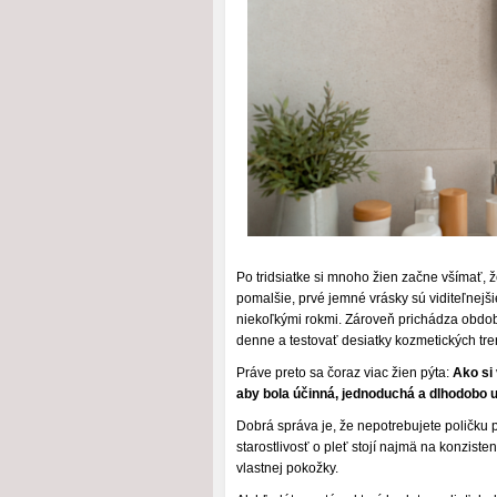
Po tridsiatke si mnoho žien začne všímať, 
pomalšie, prvé jemné vrásky sú viditeľnejš
niekoľkými rokmi. Zároveň prichádza obdob
denne a testovať desiatky kozmetických tre
Práve preto sa čoraz viac žien pýta:
Ako si 
aby bola účinná, jednoduchá a dlhodobo 
Dobrá správa je, že nepotrebujete poličku
starostlivosť o pleť stojí najmä na konzist
vlastnej pokožky.