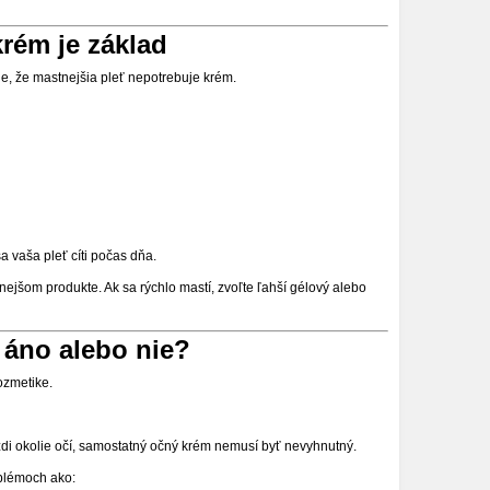
krém je základ
e, že mastnejšia pleť nepotrebuje krém.
a vaša pleť cíti počas dňa.
nejšom produkte. Ak sa rýchlo mastí, zvoľte ľahší gélový alebo
 áno alebo nie?
ozmetike.
i okolie očí, samostatný očný krém nemusí byť nevyhnutný.
oblémoch ako: