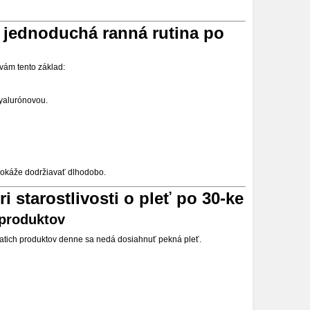
 jednoduchá ranná rutina po
vám tento základ:
yalurónovou.
 dokáže dodržiavať dlhodobo.
i starostlivosti o pleť po 30-ke
 produktov
siatich produktov denne sa nedá dosiahnuť pekná pleť.