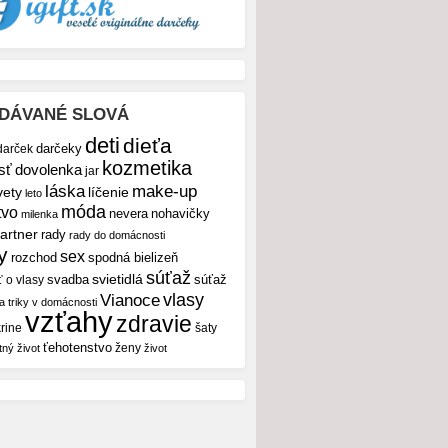
DÁVANÉ SLOVÁ
deti
dieťa
darček
darčeky
kozmetika
sť
dovolenka
jar
make-up
láska
vety
líčenie
leto
móda
tvo
nevera
nohavičky
milenka
artner
rady
rady do domácnosti
y
sex
rozchod
spodná bielizeň
súťaž
svietidlá
svadba
ť o vlasy
súťaž
vlasy
Vianoce
 a triky v domácnosti
vzťahy
zdravie
rine
šaty
ťehotenstvo
ženy
tný život
život