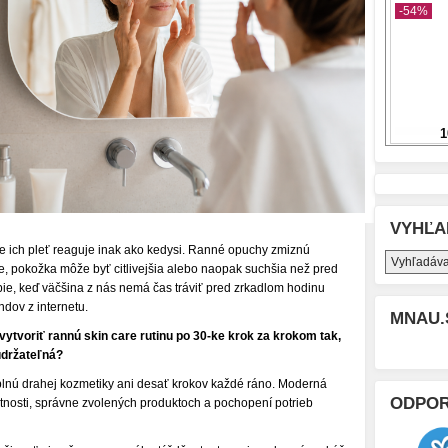
VYHĽA
že ich pleť reaguje inak ako kedysi. Ranné opuchy zmiznú
ie, pokožka môže byť citlivejšia alebo naopak suchšia než pred
ie, keď väčšina z nás nemá čas tráviť pred zrkadlom hodinu
ndov z internetu.
MNAU.
vytvoriť rannú skin care rutinu po 30-ke krok za krokom tak,
udržateľná?
 plnú drahej kozmetiky ani desať krokov každé ráno. Moderná
ODPO
entnosti, správne zvolených produktoch a pochopení potrieb