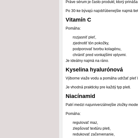
Práve sérum je často produkt, ktorý prináša
Po 30-ke bývajú najobľúbenejšie najmä tiet
Vitamín C
Pomáha:
rozjasniť pleť,
zjednotiť tón pokožky,
podporovať tvorbu kolagénu,
chrániť pred vonkajšími vplyvmi.
Je ideálny najmä na ráno.
Kyselina hyalurónová
Výborne viaže vodu a pomáha udržať pleť 
Je vhodná prakticky pre každý typ pleti.
Niacínamid
Patrí medzi najuniverzálnejšie zložky mode
Pomáha:
regulovať maz,
zlepšovať textúru pleti,
redukovať začervenanie,