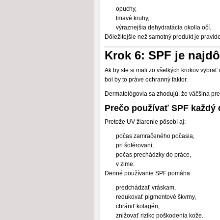
opuchy,
tmavé kruhy,
výraznejšia dehydratácia okolia očí.
Dôležitejšie než samotný produkt je pravid
Krok 6: SPF je najdô
Ak by ste si mali zo všetkých krokov vybrať
bol by to práve ochranný faktor.
Dermatológovia sa zhodujú, že väčšina pre
Prečo používať SPF každý
Pretože UV žiarenie pôsobí aj:
počas zamračeného počasia,
pri šoférovaní,
počas prechádzky do práce,
v zime.
Denné používanie SPF pomáha:
predchádzať vráskam,
redukovať pigmentové škvrny,
chrániť kolagén,
znižovať riziko poškodenia kože.