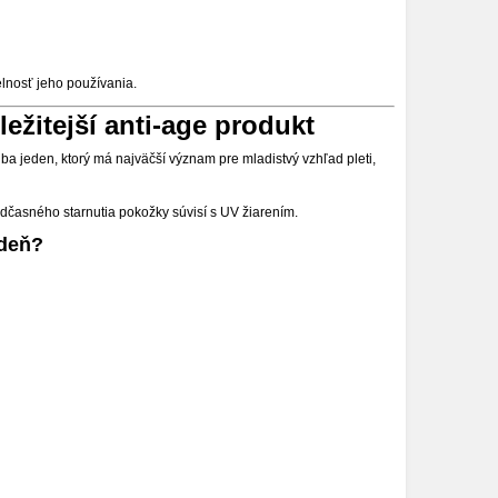
elnosť jeho používania.
ležitejší anti-age produkt
 iba jeden, ktorý má najväčší význam pre mladistvý vzhľad pleti,
dčasného starnutia pokožky súvisí s UV žiarením.
 deň?