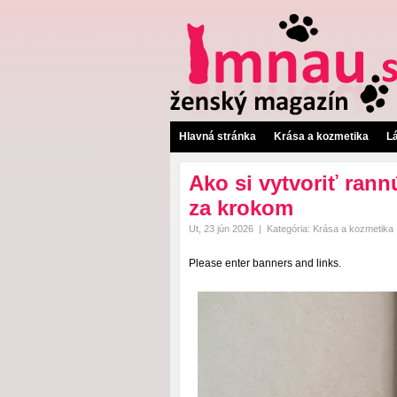
Hlavná stránka
Krása a kozmetika
L
Ako si vytvoriť rann
za krokom
Ut, 23 jún 2026
|
Kategória:
Krása a kozmetika
Please enter banners and links.