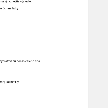
 najvýraznejšie výsledky.
o účinné látky:
hydratovanú počas celého dňa.
rnej kozmetiky.