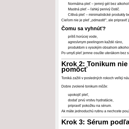
Normálna pleť – jemný gél bez alkohol
Mastná pleť – ľahký penivý čistič.
Citlivá pleť – minimalistické produkty 
Cieľom nie je pleť „odmastiť“, ale pripraviť 
Čomu sa vyhnúť?
príliš horúcej vode,
agresívnym peelingom každé ráno,
produktom s vysokým obsahom alkohol
Po umytí pleť jemne osušte uterákom bez si
Krok 2: Tonikum nie
pomôcť
Toniká zažili v posledných rokoch veľký ná
Dobre zvolené tonikum môže:
upokojiť pleť,
dodať prvú vrstvu hydratácie,
pripraviť pokožku na sérum.
Ak máte jednoduchú rutinu a nechcete použ
Krok 3: Sérum podľa 