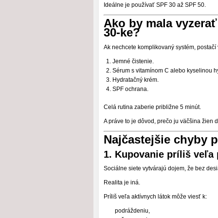
Ideálne je používať SPF 30 až SPF 50.
Ako by mala vyzerať
30-ke?
Ak nechcete komplikovaný systém, postačí 
Jemné čistenie.
Sérum s vitamínom C alebo kyselinou h
Hydratačný krém.
SPF ochrana.
Celá rutina zaberie približne 5 minút.
A práve to je dôvod, prečo ju väčšina žien
Najčastejšie chyby pr
1. Kupovanie príliš veľa
Sociálne siete vytvárajú dojem, že bez de
Realita je iná.
Príliš veľa aktívnych látok môže viesť k:
podráždeniu,