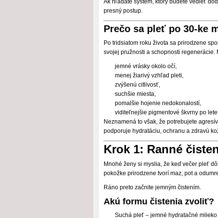
Ak hľadáte systém, ktorý budete vedieť do
presný postup.
Prečo sa pleť po 30-ke 
Po tridsiatom roku života sa prirodzene sp
svojej pružnosti a schopnosti regenerácie.
jemné vrásky okolo očí,
menej žiarivý vzhľad pleti,
zvýšenú citlivosť,
suchšie miesta,
pomalšie hojenie nedokonalostí,
viditeľnejšie pigmentové škvrny po lete
Neznamená to však, že potrebujete agresívne 
podporuje hydratáciu, ochranu a zdravú ko
Krok 1: Ranné čisten
Mnohé ženy si myslia, že keď večer pleť dô
pokožke prirodzene tvorí maz, pot a odumr
Ráno preto začnite jemným čistením.
Akú formu čistenia zvoliť?
Suchá pleť – jemné hydratačné mlieko 