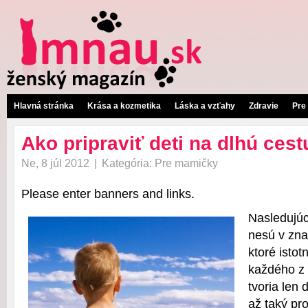
Hlavná stránka
Krása a kozmetika
Láska a vzťahy
Zdravie
Pre
Ako pripraviť deti na dlhú ces
Ne, 8 júl 2012
|
Kategória:
Pre mamičky
Please enter banners and links.
Nasledujú
nesú v zna
ktoré istot
každého z
tvoria len d
až taký pr