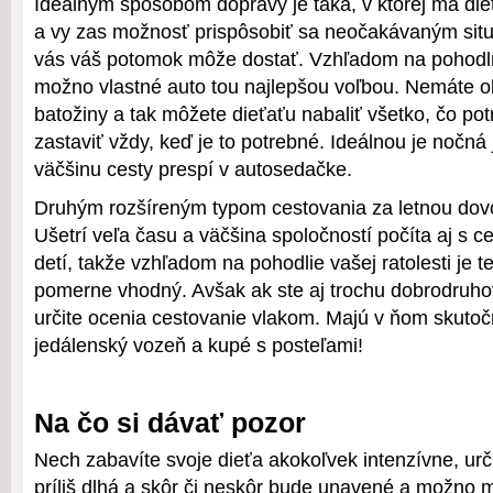
Ideálnym spôsobom dopravy je taká, v ktorej má dieť
a vy zas možnosť prispôsobiť sa neočakávaným situ
vás váš potomok môže dostať. Vzhľadom na pohodl
možno vlastné auto tou najlepšou voľbou. Nemáte
batožiny a tak môžete dieťaťu nabaliť všetko, čo po
zastaviť vždy, keď je to potrebné. Ideálnou je nočná
väčšinu cesty prespí v autosedačke.
Druhým rozšíreným typom cestovania za letnou dovol
Ušetrí veľa času a väčšina spoločností počíta aj s 
detí, takže vzhľadom na pohodlie vašej ratolesti je 
pomerne vhodný. Avšak ak ste aj trochu dobrodruhov
určite ocenia cestovanie vlakom. Majú v ňom skutočn
jedálenský vozeň a kupé s posteľami!
Na čo si dávať pozor
Nech zabavíte svoje dieťa akokoľvek intenzívne, ur
príliš dlhá a skôr či neskôr bude unavené a možno m