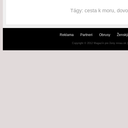
Tágy:
cesta k moru
,
dovo
Reklama
Partneri
Obrusy
Ženský
Copyright © 2012
Magazín pre ženy mnau.sk
|