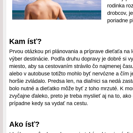
rodinka ro
drobcov, j
poriadne p
Kam ísť?
Prvou otázkou pri plánovania a príprave dieťaťa na 
výber destinácie. Podľa druhu dopravy je dobré si v
miesto, aby sa cestovaním strávilo čo najmenej času
alebo v autobuse totižto mohlo byť nervózne a čím j
horšie zvládalo. Predsa len, na diaľnici sa nedá zast
bolo nutné a dieťatko môže byť z toho mrzuté. K mor
zvyčajne ďaleko, preto je treba myslieť aj na to, ako
prípadne kedy sa vydať na cestu.
Ako ísť?