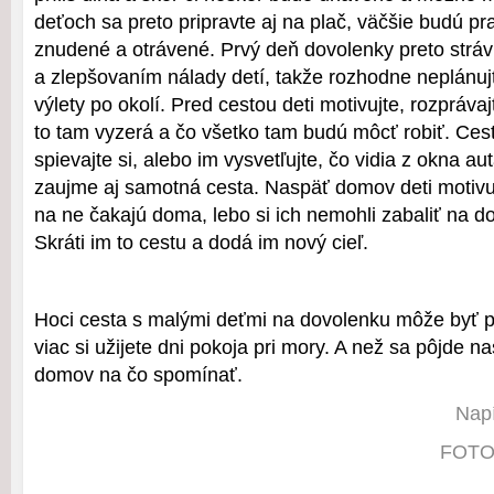
deťoch sa preto pripravte aj na plač, väčšie budú 
znudené a otrávené. Prvý deň dovolenky preto strá
a zlepšovaním nálady detí, takže rozhodne neplánuj
výlety po okolí. Pred cestou deti motivujte, rozpráva
to tam vyzerá a čo všetko tam budú môcť robiť. Cest
spievajte si, alebo im vysvetľujte, čo vidia z okna aut
zaujme aj samotná cesta. Naspäť domov deti motivuj
na ne čakajú doma, lebo si ich nemohli zabaliť na d
Skráti im to cestu a dodá im nový cieľ.
Hoci cesta s malými deťmi na dovolenku môže byť 
viac si užijete dni pokoja pri mory. A než sa pôjde n
domov na čo spomínať.
Napí
FOTO: