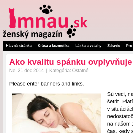
Hlavná stránka
Krása a kozmetika
Láska a vzťahy
Zdravie
Pre
Ako kvalitu spánku ovplyvňuje
Ne, 21 dec 2014
|
Kategória:
Ostatné
Please enter banners and links.
Sú veci, na
šetriť. Pla
v situáciá
nedostatočn
na našom z
čas, kedy 