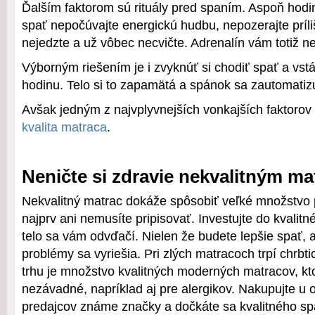
Ďalším faktorom sú rituály pred spaním. Aspoň hodi
spať nepočúvajte energickú hudbu, nepozerajte príliš
nejedzte a už vôbec necvičte. Adrenalín vám totiž ne
Výborným riešením je i zvyknúť si chodiť spať a vst
hodinu. Telo si to zapamätá a spánok sa zautomatiz
Avšak jedným z najvplyvnejších vonkajších faktorov
kvalita matraca
.
Neničte si zdravie nekvalitným m
Nekvalitný matrac dokáže spôsobiť veľké množstvo 
najprv ani nemusíte pripisovať. Investujte do kvalit
telo sa vám odvďačí. Nielen že budete lepšie spať, 
problémy sa vyriešia. Pri zlých matracoch trpí chrbtic
trhu je množstvo kvalitných moderných matracov, kt
nezávadné, napríklad aj pre alergikov. Nakupujte u
predajcov známe značky a dočkáte sa kvalitného s