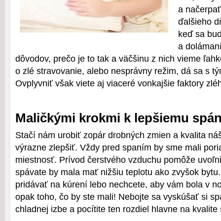
a načerpať
ďalšieho d
keď sa bu
a doláman
dôvodov, prečo je to tak a väčšinu z nich vieme ľahko
o zlé stravovanie, alebo nesprávny režim, dá sa s tý
Ovplyvniť však viete aj viaceré vonkajšie faktory zl
Maličkými krokmi k lepšiemu spá
Stačí nám urobiť zopár drobných zmien a kvalita n
výrazne zlepšiť. Vždy pred spaním by sme mali pori
miestnosť. Prívod čerstvého vzduchu pomôže uvoľni
spávate by mala mať nižšiu teplotu ako zvyšok bytu.
pridávať na kúrení lebo nechcete, aby vám bola v no
opak toho, čo by ste mali! Nebojte sa vyskúšať si s
chladnej izbe a pocítite ten rozdiel hlavne na kvalite