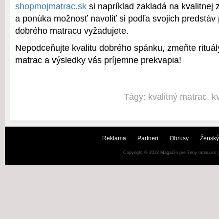
shopmojmatrac.sk
si napríklad zakladá na kvalitnej
a ponúka možnosť navoliť si podľa svojich predstáv
dobrého matracu vyžadujete.
Nepodceňujte kvalitu dobrého spánku, zmeňte rituál
matrac a výsledky vás príjemne prekvapia!
Tágy:
kvalitný matrac
,
k
Reklama
Partneri
Obrusy
Ženský
Copyright © 2012
Magazín pre ženy mnau.sk
|