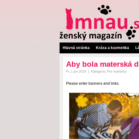
Hlavná stránka
Krása a kozmetika
L
Aby bola materská 
Pi, 1 jún 2018
|
Kategória:
Pre mamičky
Please enter banners and links.