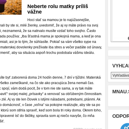
Neberte rolu matky príliš
vážne
Hoci stať sa mamou je to najúžasnejšie,
ali by ste si, milé žienky, uvedomiť, že aj vy máte právo na svoj
ali, neznamená, že sa natrvalo musíte vzdať toho svojho. Často
rada používa: „Iba šťastná mama je spokojná mama, a keď je ona
usmiali, asi je to tým, že súhlasíte. Pokiaľ sa vám všetko sype na
si materskej dovolenky prežívate iba stres a večer padáte od únavy,
 zmeniť, aby sa situácia aspoň trochu podobala vášmu ideálu.
VYHĽA
síte byť zatvorená doma 24 hodín denne, 7 dní v týždni. Materská
 všetko zameškané, na čo ste ako pracujúca žena nemali čas.
c spojí, vám dodá pocit, že v tom nie ste sama, a vy tak máte
MNAU.
baviť“ svojej malej „prísavky“ a venovať sa obľúbeným činnostiam.
zlé. Aj vy ste len človek s istými náladami, potrebami, plánmi. Ak
o domácnosť, v čase „voľna“ sa pokojne realizujte, aby ste sa po
c, ktorú som stihla spraviť, keď som bola tri roky doma. Okrem toho,
ODPO
pravené ísť do škôlky, spravila som aj niečo navyše, čo mňa
iť.