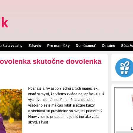
áska a vzťahy
Zdravie
Pre mamičky
Domácnosť
Ostatné
Súťaž
dovolenka skutočne dovolenka
Poznáte aj vy aspoň jednu z tých mamičiek,
ktorá si myslí, že všetko zvláda najlepšie? Či už
výchovu, domácnosť, manžela a do toho
všetkého ešte má čas robiť si rôzne kurzy
a stretávať sa pravidelne so svojimi priateľmi?
Hnev v tomto prípade nie je nič iné ako vaša
skrytá závisť.