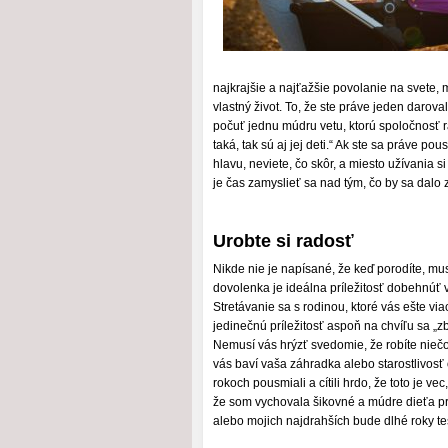
najkrajšie a najťažšie povolanie na svete, m
vlastný život. To, že ste práve jeden darov
počuť jednu múdru vetu, ktorú spoločnosť 
taká, tak sú aj jej deti.“ Ak ste sa práve po
hlavu, neviete, čo skôr, a miesto užívania 
je čas zamyslieť sa nad tým, čo by sa dalo
Urobte si radosť
Nikde nie je napísané, že keď porodíte, mu
dovolenka je ideálna príležitosť dobehnúť
Stretávanie sa s rodinou, ktoré vás ešte via
jedinečnú príležitosť aspoň na chvíľu sa „z
Nemusí vás hrýzť svedomie, že robíte niečo 
vás baví vaša záhradka alebo starostlivosť 
rokoch pousmiali a cítili hrdo, že toto je ve
že som vychovala šikovné a múdre dieťa pri
alebo mojich najdrahších bude dlhé roky teš