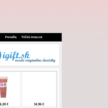
e
Poradňa
Tričká mnau.sk