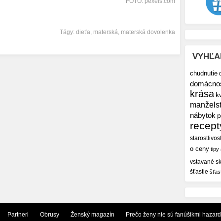
FOTO: pexels.com
Tágy:
dieťa
,
materská
,
materská dovolenka
VYHĽA
chudnutie
domácno
krása
k
manžels
nábytok
p
recept
starostlivos
o ceny
tipy
vstavané sk
šťastie
šťas
Partneri
Obrusy
Ženský magazín
Prečo ženy nie sú fanúšikmi hazar