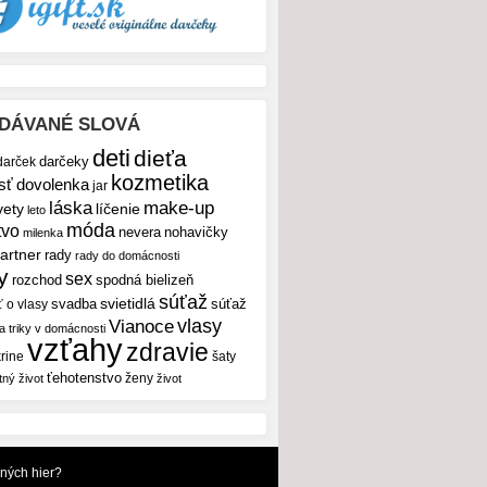
DÁVANÉ SLOVÁ
deti
dieťa
darček
darčeky
kozmetika
sť
dovolenka
jar
make-up
láska
vety
líčenie
leto
móda
tvo
nevera
nohavičky
milenka
artner
rady
rady do domácnosti
y
sex
rozchod
spodná bielizeň
súťaž
svietidlá
svadba
ť o vlasy
súťaž
vlasy
Vianoce
 a triky v domácnosti
vzťahy
zdravie
rine
šaty
ťehotenstvo
ženy
tný život
život
dných hier?