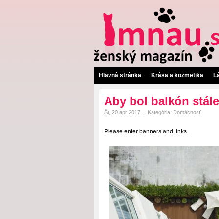
Hlavná stránka
Krása a kozmetika
L
Aby bol balkón stále
Št, 20 apr 2017
|
Kategória:
Domácnosť
Please enter banners and links.