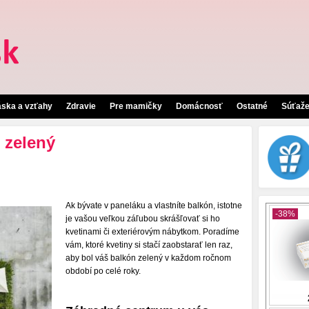
áska a vzťahy
Zdravie
Pre mamičky
Domácnosť
Ostatné
Súťaž
 zelený
Ak bývate v paneláku a vlastníte balkón, istotne
je vašou veľkou záľubou skrášľovať si ho
kvetinami či exteriérovým nábytkom. Poradíme
vám, ktoré kvetiny si stačí zaobstarať len raz,
aby bol váš balkón zelený v každom ročnom
období po celé roky.