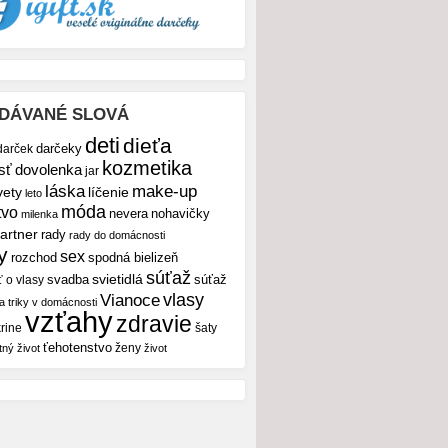
DÁVANÉ SLOVÁ
deti
dieťa
darček
darčeky
kozmetika
sť
dovolenka
jar
make-up
láska
vety
líčenie
leto
móda
tvo
nevera
nohavičky
milenka
artner
rady
rady do domácnosti
y
sex
rozchod
spodná bielizeň
súťaž
svietidlá
svadba
ť o vlasy
súťaž
vlasy
Vianoce
 a triky v domácnosti
vzťahy
zdravie
rine
šaty
ťehotenstvo
ženy
tný život
život