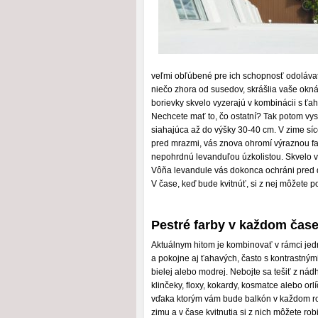
veľmi obľúbené pre ich schopnosť odoláva
niečo zhora od susedov, skrášlia vaše okná 
borievky skvelo vyzerajú v kombinácii s ťah
Nechcete mať to, čo ostatní? Tak potom vysk
siahajúca až do výšky 30-40 cm. V zime síce 
pred mrazmi, vás znova ohromí výraznou farb
nepohrdnú levanduľou úzkolistou. Skvelo v
Vôňa levandule vás dokonca ochráni pred d
V čase, keď bude kvitnúť, si z nej môžete p
Pestré farby v každom čas
Aktuálnym hitom je kombinovať v rámci jed
a pokojne aj ťahavých, často s kontrastnými 
bielej alebo modrej. Nebojte sa tešiť z nád
klinčeky, floxy, kokardy, kosmatce alebo orl
vďaka ktorým vám bude balkón v každom roč
zimu a v čase kvitnutia si z nich môžete ro