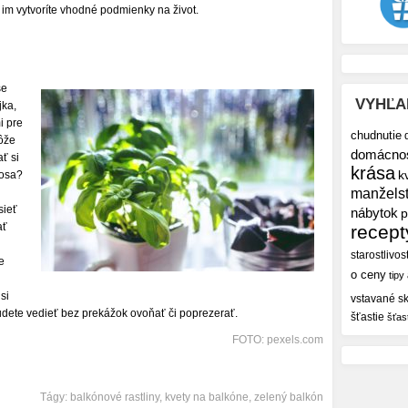
 im vytvoríte vhodné podmienky na život.
še
VYHĽA
jka,
i pre
chudnutie
ôže
domácno
ať si
krása
k
rosa?
manžels
sieť
nábytok
p
ať
recept
starostlivos
e
o ceny
tipy
si
vstavané sk
udete vedieť bez prekážok ovoňať či poprezerať.
šťastie
šťas
FOTO: pexels.com
Tágy:
balkónové rastliny
,
kvety na balkóne
,
zelený balkón