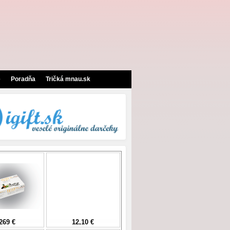
e
Poradňa
Tričká mnau.sk