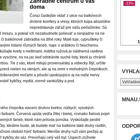
Záhradné centrum u vás
doma
Čoraz častejšie vídať z ulice na balkónoch
drobné konifery a vresy, ktorých kúpa absolútne
nepredstavuje záťaž pre vašu peňaženku. Sú
ť mrazu, a pokiaľ ich nezabudnete polievať a nespadne na ne
či balkónové zábradlia na dlhé roky. Malé tuje, cyprušteky či
avými listami rôznych farieb, napr. s arábkou či heucherou.
úšajte kvety s metlinami. Astilba ružová je nádherná rastlina
vyschne, no na jar, keď odstránite suché listy, ktoré ju chránili
ou. Tie z vás, ktoré milujú provensalský a vidiecky štýl, určite
yzerá nielen na oknách, ale aj na zemi v mohutných črepníkoch.
VYHĽA
otieravými moľami a pôsobí upokojujúco aj na naše nervy.
orobiť kytičky, mydlá, vonné vankúšiky a pod.
e
MNAU.
ného črepníka viacero druhov kvetov, nízkych, vysokých
farbami. Červená upúta vedľa žltej i bielej, rovnako fialová popri
herných farieb, ktoré nám príroda ponúka. Vyskúšajte pestré
ODPO
íčky. Ideálne bude, ak budete mať na balkóne také druhy rastlín,
nom období hýriť farbami. Menšie druhy ruží vám prežijú aj
biť kytičky do váz. Prevoňajú celý váš byt. Úspech zožnete