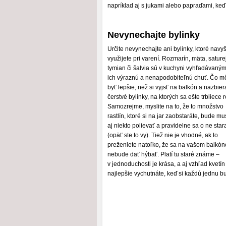
napríklad aj s jukami alebo papraďami, keď
Nevynechajte bylinky
Určite nevynechajte ani bylinky, ktoré navy
využijete pri varení. Rozmarín, mäta, sature
tymian či šalvia sú v kuchyni vyhľadávaným
ich výraznú a nenapodobiteľnú chuť. Čo m
byť lepšie, než si vyjsť na balkón a nazbier
čerstvé bylinky, na ktorých sa ešte trbliece 
Samozrejme, myslite na to, že to množstvo
rastlín, ktoré si na jar zaobstaráte, bude mu
aj niekto polievať a pravidelne sa o ne star
(opäť ste to vy). Tiež nie je vhodné, ak to
preženiete natoľko, že sa na vašom balkón
nebude dať hýbať. Platí tu staré známe –
v jednoduchosti je krása, a aj vzhľad kvetín 
najlepšie vychutnáte, keď si každú jednu b