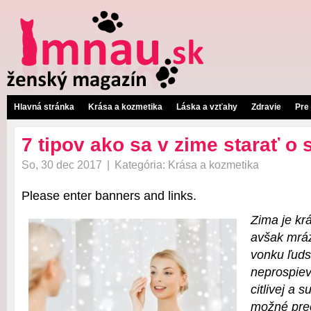
Hlavná stránka
Krása a kozmetika
Láska a vzťahy
Zdravie
Pre
7 tipov ako sa v zime starať o 
So, 30 dec 2017
|
Kategória:
Krása a kozmetika
Please enter banners and links.
Zima je kr
avšak mrá
vonku ľuds
neprospiev
citlivej a 
možné pre