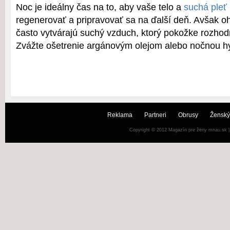
Noc je ideálny čas na to, aby vaše telo a
suchá pleť
regenerovať a pripravovať sa na ďalší deň. Avšak oh
často vytvárajú suchý vzduch, ktorý pokožke rozho
Zvážte ošetrenie argánovým olejom alebo nočnou 
Reklama
Partneri
Obrusy
Ženský
Copyright © 2012
Magazín pre ženy mnau.sk
|