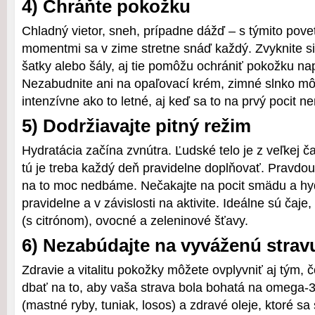
4) Chráňte pokožku
Chladný vietor, sneh, prípadne dážď – s týmito pov
momentmi sa v zime stretne snáď každý. Zvyknite si 
šatky alebo šály, aj tie pomôžu ochrániť pokožku na
Nezabudnite ani na opaľovací krém, zimné slnko m
intenzívne ako to letné, aj keď sa to na prvý pocit n
5) Dodržiavajte pitný režim
Hydratácia začína zvnútra. Ľudské telo je z veľkej č
tú je treba každý deň pravidelne doplňovať. Pravdou
na to moc nedbáme. Nečakajte na pocit smädu a hydr
pravidelne a v závislosti na aktivite. Ideálne sú čaje,
(s citrónom), ovocné a zeleninové šťavy.
6) Nezabúdajte na vyváženú strav
Zdravie a vitalitu pokožky môžete ovplyvniť aj tým, čo
dbať na to, aby vaša strava bola bohatá na omega-
(mastné ryby, tuniak, losos) a zdravé oleje, ktoré sa