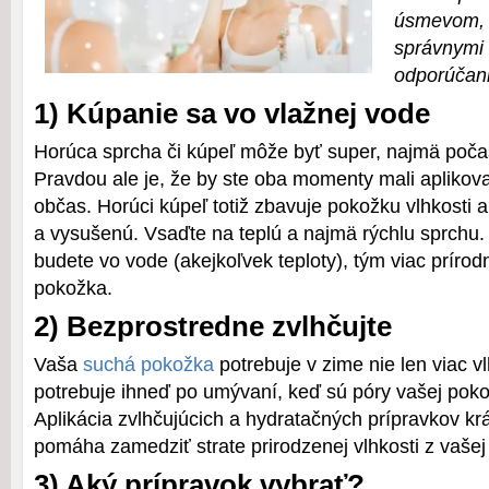
úsmevom, s
správnymi
odporúčan
1) Kúpanie sa vo vlažnej vode
Horúca sprcha či kúpeľ môže byť super, najmä počas
Pravdou ale je, že by ste oba momenty mali aplikova
občas. Horúci kúpeľ totiž zbavuje pokožku vlhkosti 
a vysušenú. Vsaďte na teplú a najmä rýchlu sprchu. 
budete vo vode (akejkoľvek teploty), tým viac prírodn
pokožka.
2) Bezprostredne zvlhčujte
Vaša
suchá pokožka
potrebuje v zime nie len viac vl
potrebuje ihneď po umývaní, keď sú póry vašej poko
Aplikácia zvlhčujúcich a hydratačných prípravkov kr
pomáha zamedziť strate prirodzenej vlhkosti z vašej
3) Aký prípravok vybrať?