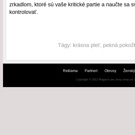
zrkadlom, ktoré sú vaše kritické partie a naučte sa 
kontrolovať.
Tágy:
krásna pleť
,
pekná pokož
Reklama
Partneri
Obrusy
Ženský
Copyright © 2012
Magazín pre ženy mnau.sk
|