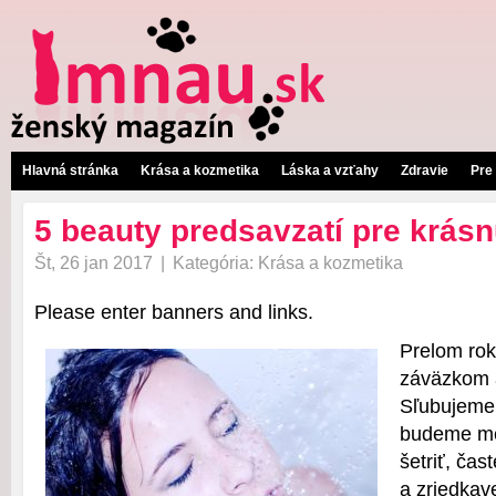
Hlavná stránka
Krása a kozmetika
Láska a vzťahy
Zdravie
Pre
5 beauty predsavzatí pre krásn
Št, 26 jan 2017
|
Kategória:
Krása a kozmetika
Please enter banners and links.
Prelom rok
záväzkom 
Sľubujeme
budeme me
šetriť, čas
a zriedkave