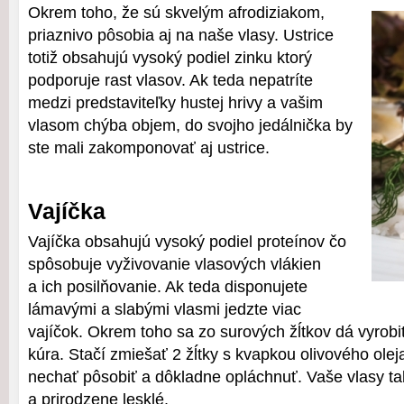
Okrem toho, že sú skvelým afrodiziakom,
priaznivo pôsobia aj na naše vlasy. Ustrice
totiž obsahujú vysoký podiel zinku ktorý
podporuje rast vlasov. Ak teda nepatríte
medzi predstaviteľky hustej hrivy a vašim
vlasom chýba objem, do svojho jedálnička by
ste mali zakomponovať aj ustrice.
Vajíčka
Vajíčka obsahujú vysoký podiel proteínov čo
spôsobuje vyživovanie vlasových vlákien
a ich posilňovanie. Ak teda disponujete
lámavými a slabými vlasmi jedzte viac
vajíčok. Okrem toho sa zo surových žĺtkov dá vyrobi
kúra. Stačí zmiešať 2 žĺtky s kvapkou olivového oleja
nechať pôsobiť a dôkladne opláchnuť. Vaše vlasy ta
a prirodzene lesklé.