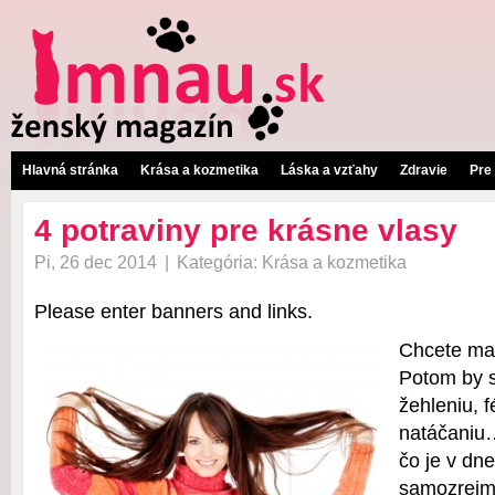
Hlavná stránka
Krása a kozmetika
Láska a vzťahy
Zdravie
Pre
4 potraviny pre krásne vlasy
Pi, 26 dec 2014
|
Kategória:
Krása a kozmetika
Please enter banners and links.
Chcete ma
Potom by s
žehleniu, 
natáčaniu
čo je v dn
samozrejmo