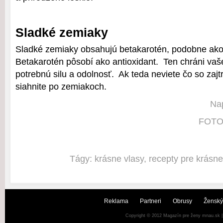
Sladké zemiaky
Sladké zemiaky obsahujú betakarotén, podobne ako
Betakarotén pôsobí ako antioxidant. Ten chráni vaš
potrebnú silu a odolnosť. Ak teda neviete čo so zaj
siahnite po zemiakoch.
Nap
FOTO:
Tágy:
krásne vlasy
,
recepty pre krásne
Reklama
Partneri
Obrusy
Ženský
Copyright © 2012
Magazín pre ženy mnau.sk
|