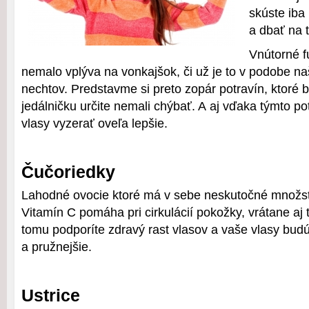
skúste iba 
a dbať na t
Vnútorné 
nemalo vplýva na vonkajšok, či už je to v podobe naš
nechtov. Predstavme si preto zopár potravín, ktoré
jedálničku určite nemali chýbať. A aj vďaka týmto p
vlasy vyzerať oveľa lepšie.
Čučoriedky
Lahodné ovocie ktoré má v sebe neskutočné množst
Vitamín C pomáha pri cirkulácií pokožky, vrátane aj 
tomu podporíte zdravý rast vlasov a vaše vlasy budú
a pružnejšie.
Ustrice